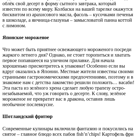
облёк свой десерт в форму сытного завтрака, который
известен по всему миру. Колбаски на вашей тарелке окажутся
бисквитом из арахисового масла, фасоль – кусочками печенья
в шоколаде, а яичница-глазунья – замысловатой панна коттой
с лимоном.
Японское мороженое
Что может быть приятнее освежающего мороженого посреди
жаркого летнего дня? Однако, не стоит торопиться и хватать
первое попавшееся на уличном прилавке. Для начала
хорошенько присмотритесь к упаковке! Особенно если вы
вдруг оказались в Японии. Местные жители известны своими
странными гастрономическими предпочтениями, поэтому и в
знакомое нам с детства лакомство решили положить… васаби!
Эта паста из зелёного хрена сделает любую трапезу остро-
незабываемой, что уж говорить о десерте. К слову, зелёное
мороженое не превратит вас в дракона, оставив лишь
необычное послевкусие.
Шотландский фритюр
Современные кулинары включили фантазию и покусились на
святое – главное блюдо всех пабов fish’n’chips! Картофель фри