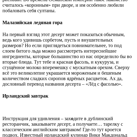
считалось «коронным» при дворе, и им особенно любили
побаловать себя султаны.
Малазийская ледяная гора
На первый взгляд этот десерт может показаться обычным,
ведь кого удивишь сорбетом, пусть и внушительных
размеров? Но если приглядеться повнимательнее, то под
слоем битого льда можно рассмотреть интереснейшие
ингредиенты, которые большинство из нас определило бы во
вторые блюда. Тут тебе и красная фасоль, и кукуруза, и
сгущённое молоко вперемешку с мускатным орехом. Сверху
всё это великолепие украшается мороженым и бешеным
количеством сладких сиропов ядрёных расцветок. Ах да,
дословный перевод названия десерта – «Лёд с фасолью».
Ирландский завтрак
Инструкция для удивления – зах
о
дите в дублинский
ресторанчик, заказываете десерт, а получаете… тарелку с
классическим английским завтраком! Где-то тут кроется
подвох. Известный ирландский кулинар Вики Макдональд