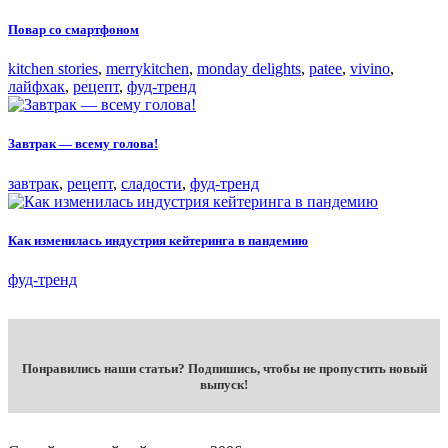
Повар со смартфоном
kitchen stories
,
merrykitchen
,
monday delights
,
patee
,
vivino
,
лайфхак
,
рецепт
,
фуд-тренд
Завтрак — всему голова!
завтрак
,
рецепт
,
сладости
,
фуд-тренд
Как изменилась индустрия кейтеринга в пандемию
фуд-тренд
Понравились наши статьи? Подпишись, чтобы не пропустить новый
выпуск!