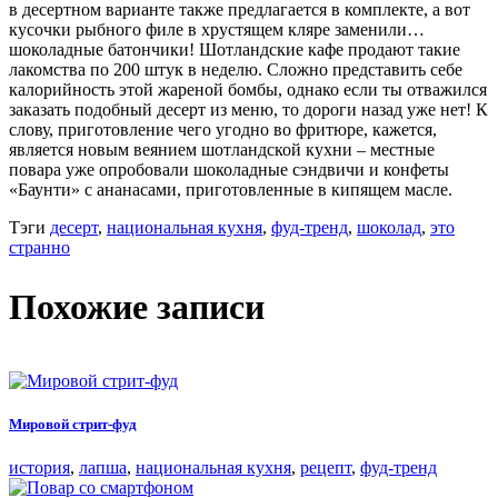
в десертном варианте также предлагается в комплекте, а вот
кусочки рыбного филе в хрустящем кляре заменили…
шоколадные батончики! Шотландские кафе продают такие
лакомства по 200 штук в неделю. Сложно представить себе
калорийность этой жареной бомбы, однако если ты отважился
заказать подобный десерт из меню, то дороги назад уже нет! К
слову, приготовление чего угодно во фритюре, кажется,
является новым веянием шотландской кухни – местные
повара уже опробовали шоколадные сэндвичи и конфеты
«Баунти» с ананасами, приготовленные в кипящем масле.
Тэги
десерт
,
национальная кухня
,
фуд-тренд
,
шоколад
,
это
странно
Похожие записи
Мировой стрит-фуд
история
,
лапша
,
национальная кухня
,
рецепт
,
фуд-тренд