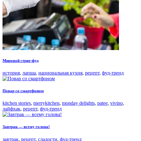
Мировой стрит-фуд
история
,
лапша
,
национальная кухня
,
рецепт
,
фуд-тренд
Повар со смартфоном
kitchen stories
,
merrykitchen
,
monday delights
,
patee
,
vivino
,
лайфхак
,
рецепт
,
фуд-тренд
Завтрак — всему голова!
завтрак
,
рецепт
,
сладости
,
фуд-тренд