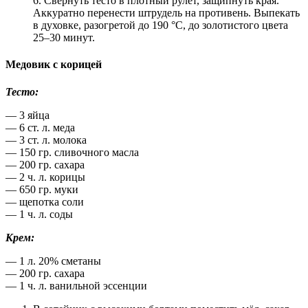
6. Свернуть тесто в плотный рулет, защипнуть края.
Аккуратно перенести штрудель на противень. Выпекать
в духовке, разогретой до 190 °С, до золотистого цвета
25–30 минут.
Медовик с корицей
Тесто:
— 3 яйца
— 6 ст. л. меда
— 3 ст. л. молока
— 150 гр. сливочного масла
— 200 гр. сахара
— 2 ч. л. корицы
— 650 гр. муки
— щепотка соли
— 1 ч. л. соды
Крем:
— 1 л. 20% сметаны
— 200 гр. сахара
— 1 ч. л. ванильной эссенции