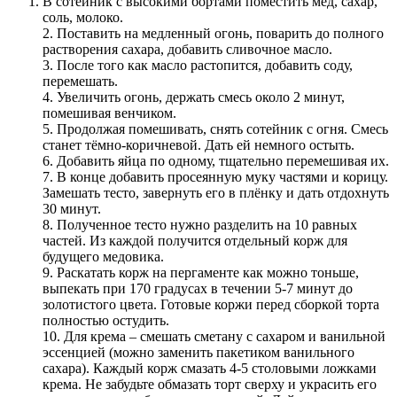
В сотейник с высокими бортами поместить мёд, сахар,
соль, молоко.
2. Поставить на медленный огонь, поварить до полного
растворения сахара, добавить сливочное масло.
3. После того как масло растопится, добавить соду,
перемешать.
4. Увеличить огонь, держать смесь около 2 минут,
помешивая венчиком.
5. Продолжая помешивать, снять сотейник с огня. Смесь
станет тёмно-коричневой. Дать ей немного остыть.
6. Добавить яйца по одному, тщательно перемешивая их.
7. В конце добавить просеянную муку частями и корицу.
Замешать тесто, завернуть его в плёнку и дать отдохнуть
30 минут.
8. Полученное тесто нужно разделить на 10 равных
частей. Из каждой получится отдельный корж для
будущего медовика.
9. Раскатать корж на пергаменте как можно тоньше,
выпекать при 170 градусах в течении 5-7 минут до
золотистого цвета. Готовые коржи перед сборкой торта
полностью остудить.
10. Для крема – смешать сметану с сахаром и ванильной
эссенцией (можно заменить пакетиком ванильного
сахара). Каждый корж смазать 4-5 столовыми ложками
крема. Не забудьте обмазать торт сверху и украсить его