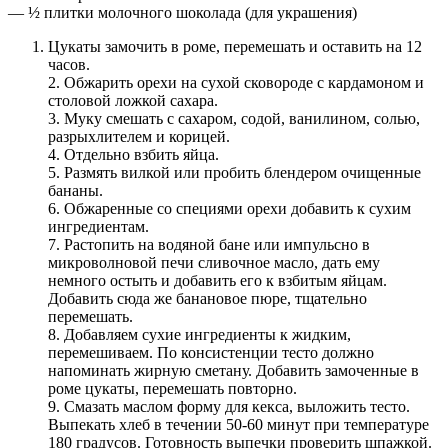
— ½ плитки молочного шоколада (для украшения)
Цукаты замочить в роме, перемешать и оставить на 12
часов.
2. Обжарить орехи на сухой сковороде с кардамоном и
столовой ложкой сахара.
3. Муку смешать с сахаром, содой, ванилином, солью,
разрыхлителем и корицей.
4. Отдельно взбить яйца.
5. Размять вилкой или пробить блендером очищенные
бананы.
6. Обжаренные со специями орехи добавить к сухим
ингредиентам.
7. Растопить на водяной бане или импульсно в
микроволновой печи сливочное масло, дать ему
немного остыть и добавить его к взбитым яйцам.
Добавить сюда же банановое пюре, тщательно
перемешать.
8. Добавляем сухие ингредиенты к жидким,
перемешиваем. По консистенции тесто должно
напоминать жирную сметану. Добавить замоченные в
роме цукаты, перемешать повторно.
9. Смазать маслом форму для кекса, выложить тесто.
Выпекать хлеб в течении 50-60 минут при температуре
180 градусов. Готовность выпечки проверить шпажкой.