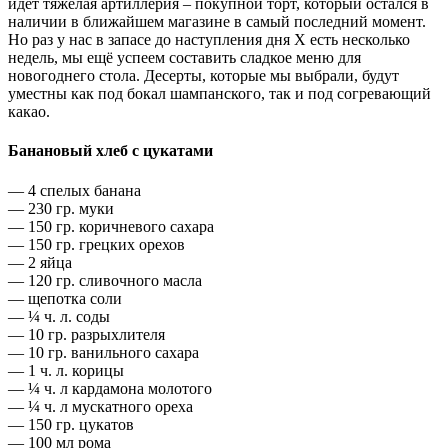
идёт тяжёлая артиллерия – покупной торт, который остался в
наличии в ближайшем магазине в самый последний момент.
Но раз у нас в запасе до наступления дня Х есть несколько
недель, мы ещё успеем составить сладкое меню для
новогоднего стола. Десерты, которые мы выбрали, будут
уместны как под бокал шампанского, так и под согревающий
какао.
Банановый хлеб с цукатами
— 4 спелых банана
— 230 гр. муки
— 150 гр. коричневого сахара
— 150 гр. грецких орехов
— 2 яйца
— 120 гр. сливочного масла
— щепотка соли
— ¼ ч. л. соды
— 10 гр. разрыхлителя
— 10 гр. ванильного сахара
— 1 ч. л. корицы
— ¼ ч. л кардамона молотого
— ¼ ч. л мускатного ореха
— 150 гр. цукатов
— 100 мл рома