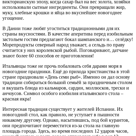
викторианскую эпоху, когда сахар был на вес золота, хозяйки
использовали сытные ингредиенты. Они превращали жир,
муку, хлебные крошки и яйца во вкуснейшее новогоднее
угощение.
В Дании тоже любят угоститься традиционными для их
страны вкусностями. В качестве аперитива перед изобильным
застольем гостям предлагают бокал шампанского и… селёдку!
Морепродукты северный народ уважает, а сельдь по праву
считается у них королевской рыбой. Поговаривают, датчане
знают более 60 способов ее приготовления!
Итальянцы тоже не прочь побаловать себя дарами моря в
новогодние праздники. Ещё до прихода христианства в этой
стране праздновали «День семи рыб». Именно он дал основу
традиции собираться большой семьёй за праздничным столом
и вкушать блюда из кальмаров, сардин, моллюсков, трески и
анчоусов. Символ особого изобилия итальянского стола –
красная икра!
Интересная традиция существует у жителей Испании. Их
новогодний стол, как правило, не уступает в пышности
никакому другому. Однако, насытившись, под бой курантов,
они предпочитают переместится из-за стола на главную
площадь города. Здесь, во время последних 12 ударов часов,