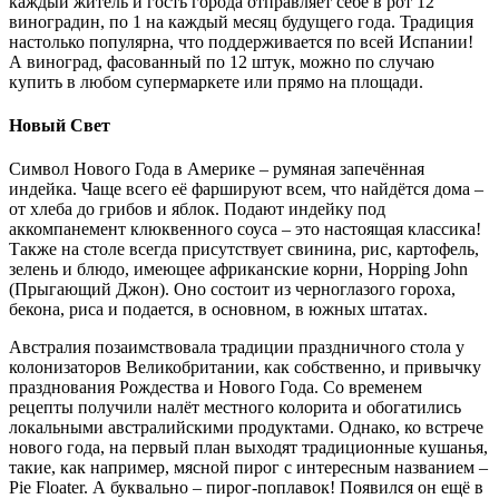
каждый житель и гость города отправляет себе в рот 12
виноградин, по 1 на каждый месяц будущего года. Традиция
настолько популярна, что поддерживается по всей Испании!
А виноград, фасованный по 12 штук, можно по случаю
купить в любом супермаркете или прямо на площади.
Новый Свет
Символ Нового Года в Америке – румяная запечённая
индейка. Чаще всего её фаршируют всем, что найдётся дома –
от хлеба до грибов и яблок. Подают индейку под
аккомпанемент клюквенного соуса – это настоящая классика!
Также на столе всегда присутствует свинина, рис, картофель,
зелень и блюдо, имеющее африканские корни, Hopping John
(Прыгающий Джон). Оно состоит из черноглазого гороха,
бекона, риса и подается, в основном, в южных штатах.
Австралия позаимствовала традиции праздничного стола у
колонизаторов Великобритании, как собственно, и привычку
празднования Рождества и Нового Года. Со временем
рецепты получили налёт местного колорита и обогатились
локальными австралийскими продуктами. Однако, ко встрече
нового года, на первый план выходят традиционные кушанья,
такие, как например, мясной пирог с интересным названием –
Pie Floater. А буквально – пирог-поплавок! Появился он ещё в