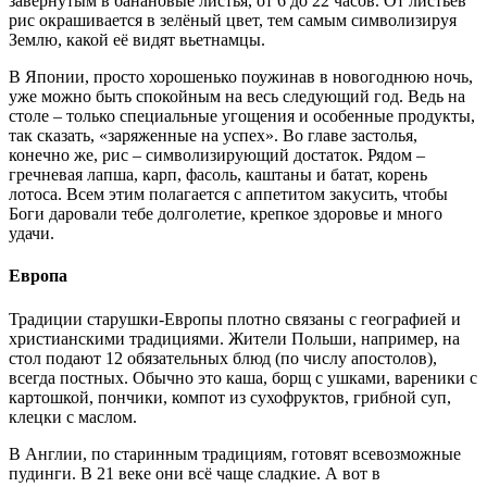
завёрнутым в банановые листья, от 6 до 22 часов. От листьев
рис окрашивается в зелёный цвет, тем самым символизируя
Землю, какой её видят вьетнамцы.
В Японии, просто хорошенько поужинав в новогоднюю ночь,
уже можно быть спокойным на весь следующий год. Ведь на
столе – только специальные угощения и особенные продукты,
так сказать, «заряженные на успех». Во главе застолья,
конечно же, рис – символизирующий достаток. Рядом –
гречневая лапша, карп, фасоль, каштаны и батат, корень
лотоса. Всем этим полагается с аппетитом закусить, чтобы
Боги даровали тебе долголетие, крепкое здоровье и много
удачи.
Европа
Традиции старушки-Европы плотно связаны с географией и
христианскими традициями. Жители Польши, например, на
стол подают 12 обязательных блюд (по числу апостолов),
всегда постных. Обычно это каша, борщ с ушками, вареники с
картошкой, пончики, компот из сухофруктов, грибной суп,
клецки с маслом.
В Англии, по старинным традициям, готовят всевозможные
пудинги. В 21 веке они всё чаще сладкие. А вот в