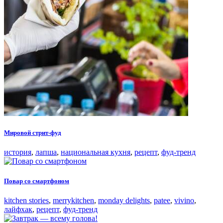
Мировой стрит-фуд
история
,
лапша
,
национальная кухня
,
рецепт
,
фуд-тренд
Повар со смартфоном
kitchen stories
,
merrykitchen
,
monday delights
,
patee
,
vivino
,
лайфхак
,
рецепт
,
фуд-тренд