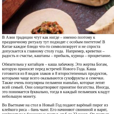
В Азии традиции чтут как нигде – именно поэтому к
праздничному ритуалу тут подходят с особым пиететом! В
Китае каждое блюдо что-то символизирует и не спроста
допускается к главному столу года. Например, креветки –
радость и счастье, каштаны – прибыль, курица – процветание.
Обязательна у китайцев – каша лабачжоу. Это жертва Богам,
которую приносят перед встречей Нового Года. Каша
готовится из 8 видов злаков и 8 второстепенных продуктов,
которыми чаще всего оказываются сухофрукты и семечки.
Также очень популярны пельмени юаньбао, которые лепят
всей семьей. Они олицетворяют принятие богатства. Иногда,
это понимается буквально, тогда в каждый пельмешек кладут
небольшую монету.
Во Вьетнаме на стол в Новый Год подают варёный пирог из
клейкого риса – бань чынг. Его начиняют свининой и варят,