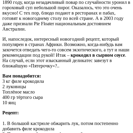
1890 году, когда незадачливый повар по случайности уронил в
гороховый суп небольшой пирог. Оказалось, что это очень
вкусно! С тех пор, блюдо подают в ресторанах и пабах,
готовят к новогоднему столу по всей стране. А в 2003 году
даже признали Pie Floater национальным достоянием
Австралии.
И, напоследок, интересный новогодний рецепт, который
популярен в странах Африки. Возможно, когда-нибудь вам
захочется отведать чего-то совсем экзотического, а тут и наши
рекомендации под рукой! Итак –
крокодил в сырном соусе
.
На случай, если этот изысканный деликатес завезут в
ближайшую «Пятерочку»?..
Вам понадобится:
3 кг филе крокодила
2 луковицы
Топлёное масло
400 гр тёртого сыра
10 яиц
Рецепт:
1. В большой кастрюле обжарить лук, потом постепенно
добавить филе крокодила