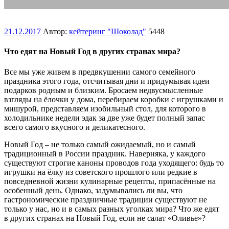
21.12.2017
Автор:
кейтеринг "Шоколад"
5448
Что едят на Новый Год в других странах мира?
Все мы уже живем в предвкушении самого семейного
праздника этого года, отсчитывая дни и придумывая идеи
подарков родным и близким. Бросаем недвусмысленные
взгляды на ёлочки у дома, перебираем коробки с игрушками и
мишурой, представляем изобильный стол, для которого в
холодильнике недели эдак за две уже будет полный запас
всего самого вкусного и деликатесного.
Новый Год – не только самый ожидаемый, но и самый
традиционный в России праздник. Наверняка, у каждого
существуют строгие каноны проводов года уходящего: будь то
игрушки на ёлку из советского прошлого или редкие в
повседневной жизни кулинарные рецепты, припасённые на
особенный день. Однако, задумывались ли вы, что
гастрономические праздничные традиции существуют не
только у нас, но и в самых разных уголках мира? Что же едят
в других странах на Новый Год, если не салат «Оливье»?