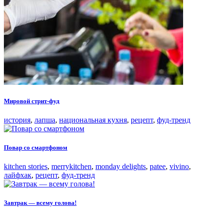
Мировой стрит-фуд
история
,
лапша
,
национальная кухня
,
рецепт
,
фуд-тренд
Повар со смартфоном
kitchen stories
,
merrykitchen
,
monday delights
,
patee
,
vivino
,
лайфхак
,
рецепт
,
фуд-тренд
Завтрак — всему голова!