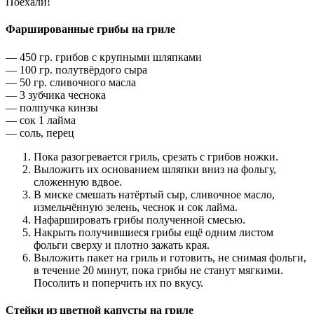
Поехали!
Фаршированные грибы на гриле
— 450 гр. грибов с крупными шляпками
— 100 гр. полутвёрдого сыра
— 50 гр. сливочного масла
— 3 зубчика чеснока
— полпучка кинзы
— сок 1 лайма
— соль, перец
Пока разогревается гриль, срезать с грибов ножки.
Выложить их основанием шляпки вниз на фольгу,
сложенную вдвое.
В миске смешать натёртый сыр, сливочное масло,
измельчённую зелень, чеснок и сок лайма.
Нафаршировать грибы полученной смесью.
Накрыть получившиеся грибы ещё одним листом
фольги сверху и плотно зажать края.
Выложить пакет на гриль и готовить, не снимая фольги,
в течение 20 минут, пока грибы не станут мягкими.
Посолить и поперчить их по вкусу.
Стейки из цветной капусты на гриле