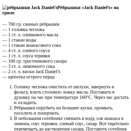
Рёбрышки «
Jack
Daniel’
s» на
гриле
— 700 гр. свиных рёбрышек
— 1 головка чеснока
— 1 ст. л. оливкового масла
— 1 стакан воды
— 1 стакан ананасового сока
— 4 ст. л. соевого соуса
— 1 ст. л. соуса терияки
— 100 гр. тростникового сахара
— 3 ст. л. лимонного сока
— 2 ст. л. виски Jack Daniel’s
— щепотка острого перца
Головку чеснока очистить от шелухи, завернуть в
фольгу, влить столовую ложку масла. Поставить в
духовку на час при температуре 160°С. Через час достать
и охладить.
Рёбрышки порубить на большие куски, промыть,
посолить и поперчить.
В небольшом сотейнике смешать в воду, сок ананаса и
лимона, соус терияки, соевый соус, сахар. Всё тщательно
перемешать до растворения сахара. Поставить сотейник