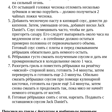
на сильный огонь.
От остывшей головки чеснока отломить несколько
зубчиков и мелко порубить – должно получиться 2
чайных ложки чеснока.
Добавить чесночную пасту в кипящий соус, довести до
кипения. Затем, уменьшив огонь, добавьте виски Jack
Daniel’s. Соус помешивать часто, чтобы не дать
пригореть сахару. Его следует выпаривать около часа на
медленном огне – в сотейнике должно остаться
примерно половина от первоначального объема.
Готовый соус снять с плиты и перед смазыванием
рёбрышек обязательно дать немного остыть.
Рёбрышки густо смазать полученным соусом и дать им
промариноваться в холодильнике около 1 часа.
Разогреть гриль и поместить рёбрышки на решётку
«мясной» стороной вниз, готовить 3-4 минуты, затем
перевернуть и готовить еще 2-3 минуты. Обильно
смазать рёбрышки соусом при помощи кулинарной
кисточки, готовить на гриле ещё 3-4 минуты, затем
снова смазать и продолжать так, пока мясо не начнёт
немного отходить от костей.
Готовые рёбрышки снять с огня, нарезать. Подавать с
оставшимся соусом Jack Daniel’s.
Персики на гриле с йогуртом и имбирным печеньем