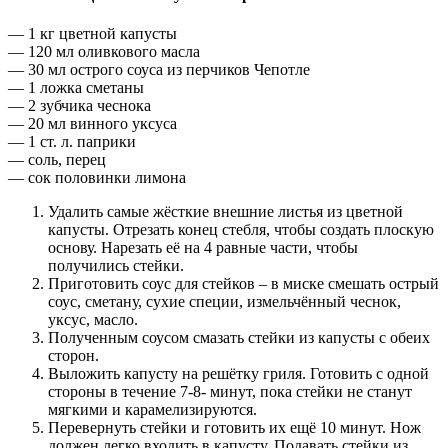
— 1 кг цветной капусты
— 120 мл оливкового масла
— 30 мл острого соуса из перчиков Чепотле
— 1 ложка сметаны
— 2 зубчика чеснока
— 20 мл винного уксуса
— 1 ст. л. паприки
— соль, перец
— сок половинки лимона
Удалить самые жёсткие внешние листья из цветной
капусты. Отрезать конец стебля, чтобы создать плоскую
основу. Нарезать её на 4 равные части, чтобы
получились стейки.
Приготовить соус для стейков – в миске смешать острый
соус, сметану, сухие специи, измельчённый чеснок,
уксус, масло.
Полученным соусом смазать стейки из капусты с обеих
сторон.
Выложить капусту на решётку гриля. Готовить с одной
стороны в течение 7-8- минут, пока стейки не станут
мягкими и карамелизируются.
Перевернуть стейки и готовить их ещё 10 минут. Нож
должен легко входить в капусту. Подавать стейки из