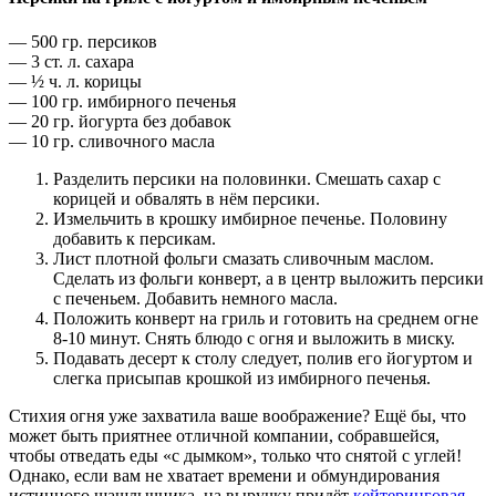
— 500 гр. персиков
— 3 ст. л. сахара
— ½ ч. л. корицы
— 100 гр. имбирного печенья
— 20 гр. йогурта без добавок
— 10 гр. сливочного масла
Разделить персики на половинки. Смешать сахар с
корицей и обвалять в нём персики.
Измельчить в крошку имбирное печенье. Половину
добавить к персикам.
Лист плотной фольги смазать сливочным маслом.
Сделать из фольги конверт, а в центр выложить персики
с печеньем. Добавить немного масла.
Положить конверт на гриль и готовить на среднем огне
8-10 минут. Снять блюдо с огня и выложить в миску.
Подавать десерт к столу следует, полив его йогуртом и
слегка присыпав крошкой из имбирного печенья.
Стихия огня уже захватила ваше воображение? Ещё бы, что
может быть приятнее отличной компании, собравшейся,
чтобы отведать еды «с дымком», только что снятой с углей!
Однако, если вам не хватает времени и обмундирования
истинного шашлычника, на выручку придёт
кейтеринговая