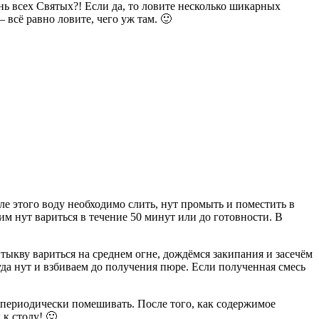
ень всех Святых?! Если да, то ловите несколько шикарных
 всё равно ловите, чего уж там. 🙂
сле этого воду необходимо слить, нут промыть и поместить в
им нут вариться в течение 50 минут или до готовности. В
ыкву вариться на среднем огне, дождёмся закипания и засечём
уда нут и взбиваем до получения пюре. Если полученная смесь
я периодически помешивать. После того, как содержимое
к столу! 🙂