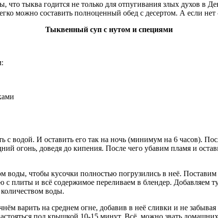
ны, что тыква годится не только для отпугивания злых духов в Д
гко можно составить полноценный обед с десертом. А если нет –
Тыквенный суп с нутом и специями
:
ками
ь с водой. И оставить его так на ночь (минимум на 6 часов). По
ний огонь, доведя до кипения. После чего убавим пламя и остав
 воды, чтобы кусочки полностью погрузились в неё. Поставим т
лю с плиты и всё содержимое переливаем в блендер. Добавляем т
 количеством воды.
нём варить на среднем огне, добавив в неё сливки и не забыва
стояться под крышкой 10-15 минут. Всё, можно звать домашних 