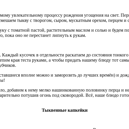
мому увлекательному процессу рождения угощения на свет. Перв
смешаем тыкву с творогом, сыром, мускатным орехом, перцем и 
ку с томатной пастой, растительным маслом и солью и будем по
, пока оно не перестанет липнуть к рукам.
и. Каждый кусочек в отдельности раскатаем до состояния тонког
пим края теста руками, а чтобы придать нашему блюду тот сам
убчиков.
оставшиеся вполне можно и заморозить до лучших времён) и дож
вы!
асло, добавим к нему мелко нашинкованную половинку перца и 
рительно потушив огонь под сковородой. Всё, наше блюдо готов
Тыквенные капкейки