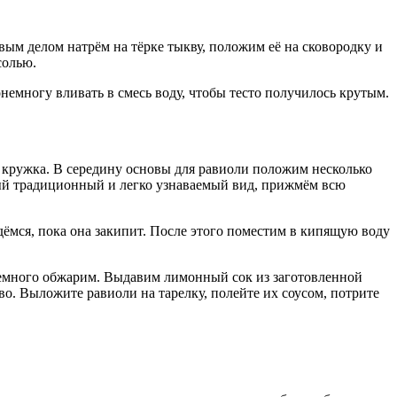
ым делом натрём на тёрке тыкву, положим её на сковородку и
солью.
немногу вливать в смесь воду, чтобы тесто получилось крутым.
о кружка. В середину основы для равиоли положим несколько
ый традиционный и легко узнаваемый вид, прижмём всю
дёмся, пока она закипит. После этого поместим в кипящую воду
немного обжарим. Выдавим лимонный сок из заготовленной
о. Выложите равиоли на тарелку, полейте их соусом, потрите