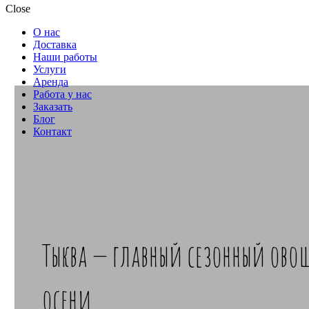
Close
О нас
Доставка
Наши работы
Услуги
Аренда
Работа у нас
Заказать
Блог
Контакт
Тыква — главный сезонный ово
осени