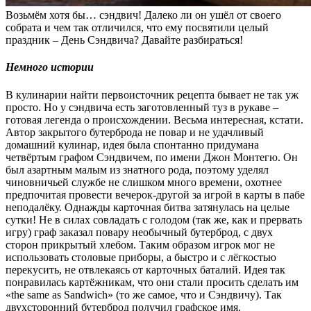
Возьмём хотя бы… сэндвич! Далеко ли он ушёл от своего
собрата и чем так отличился, что ему посвятили целый
праздник – День Сэндвича? Давайте разбираться!
Немного истории
В кулинарии найти первоисточник рецепта бывает не так уж
просто. Но у сэндвича есть заготовленный туз в рукаве –
готовая легенда о происхождении. Весьма интересная, кстати.
Автор закрытого бутерброда не повар и не удачливый
домашний кулинар, идея была спонтанно придумана
четвёртым графом Сэндвичем, по имени Джон Монтегю. Он
был азартным малым из знатного рода, поэтому уделял
чиновничьей службе не слишком много времени, охотнее
предпочитая провести вечерок-другой за игрой в карты в пабе
неподалёку. Однажды карточная битва затянулась на целые
сутки! Не в силах совладать с голодом (так же, как и прервать
игру) граф заказал повару необычный бутерброд, с двух
сторон прикрытый хлебом. Таким образом игрок мог не
использовать столовые приборы, а быстро и с лёгкостью
перекусить, не отвлекаясь от карточных баталий. Идея так
понравилась картёжникам, что они стали просить сделать им
«the same as Sandwich» (то же самое, что и Сэндвичу). Так
двухсторонний бутерброд получил графское имя.