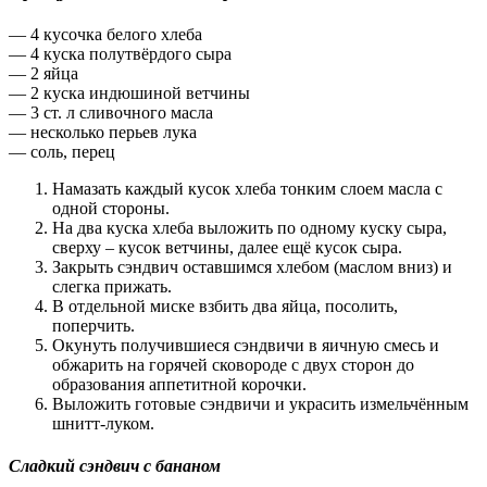
— 4 кусочка белого хлеба
— 4 куска полутвёрдого сыра
— 2 яйца
— 2 куска индюшиной ветчины
— 3 ст. л сливочного масла
— несколько перьев лука
— соль, перец
Намазать каждый кусок хлеба тонким слоем масла с
одной стороны.
На два куска хлеба выложить по одному куску сыра,
сверху – кусок ветчины, далее ещё кусок сыра.
Закрыть сэндвич оставшимся хлебом (маслом вниз) и
слегка прижать.
В отдельной миске взбить два яйца, посолить,
поперчить.
Окунуть получившиеся сэндвичи в яичную смесь и
обжарить на горячей сковороде с двух сторон до
образования аппетитной корочки.
Выложить готовые сэндвичи и украсить измельчённым
шнитт-луком.
Сладкий сэндвич с бананом