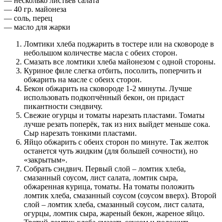
— несколько листьев салата
— 40 гр. майонеза
— соль, перец
— масло для жарки
Ломтики хлеба поджарить в тостере или на сковороде в
небольшом количестве масла с обеих сторон.
Смазать все ломтики хлеба майонезом с одной стороны.
Куриное филе слегка отбить, посолить, поперчить и
обжарить на масле с обеих сторон.
Бекон обжарить на сковороде 1-2 минуты. Лучше
использовать подкопчённый бекон, он придаст
пикантности сэндвичу.
Свежие огурцы и томаты нарезать пластами. Томаты
лучше резать поперёк, так из них выйдет меньше сока.
Сыр нарезать тонкими пластами.
Яйцо обжарить с обеих сторон по минуте. Так желток
останется чуть жидким (для большей сочности), но
«закрытым».
Собрать сэндвич. Первый слой – ломтик хлеба,
смазанный соусом, лист салата, ломтик сыра,
обжаренная курица, томаты. На томаты положить
ломтик хлеба, смазанный соусом (соусом вверх). Второй
слой – ломтик хлеба, смазанный соусом, лист салата,
огурцы, ломтик сыра, жареный бекон, жареное яйцо.