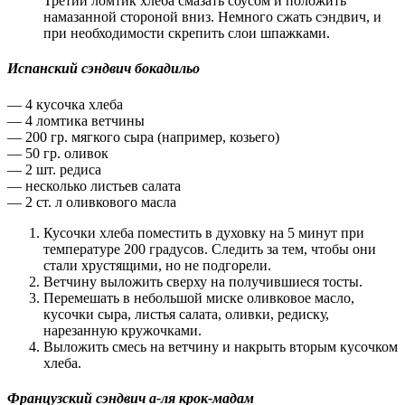
Третий ломтик хлеба смазать соусом и положить
намазанной стороной вниз. Немного сжать сэндвич, и
при необходимости скрепить слои шпажками.
Испанский сэндвич бокадильо
— 4 кусочка хлеба
— 4 ломтика ветчины
— 200 гр. мягкого сыра (например, козьего)
— 50 гр. оливок
— 2 шт. редиса
— несколько листьев салата
— 2 ст. л оливкового масла
Кусочки хлеба поместить в духовку на 5 минут при
температуре 200 градусов. Следить за тем, чтобы они
стали хрустящими, но не подгорели.
Ветчину выложить сверху на получившиеся тосты.
Перемешать в небольшой миске оливковое масло,
кусочки сыра, листья салата, оливки, редиску,
нарезанную кружочками.
Выложить смесь на ветчину и накрыть вторым кусочком
хлеба.
Французский сэндвич а-ля крок-мадам