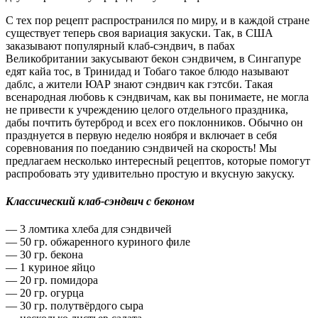
С тех пор рецепт распространился по миру, и в каждой стране
существует теперь своя вариация закуски. Так, в США
заказывают популярный клаб-сэндвич, в пабах
Великобритании закусывают бекон сэндвичем, в Сингапуре
едят кайа тос, в Тринидад и Тобаго такое блюдо называют
даблс, а жители ЮАР знают сэндвич как гэтсби. Такая
всенародная любовь к сэндвичам, как вы понимаете, не могла
не привести к учреждению целого отдельного праздника,
дабы почтить бутерброд и всех его поклонников. Обычно он
празднуется в первую неделю ноября и включает в себя
соревнования по поеданию сэндвичей на скорость! Мы
предлагаем несколько интересный рецептов, которые помогут
распробовать эту удивительно простую и вкусную закуску.
Классический клаб-сэндвич с беконом
— 3 ломтика хлеба для сэндвичей
— 50 гр. обжаренного куриного филе
— 30 гр. бекона
— 1 куриное яйцо
— 20 гр. помидора
— 20 гр. огурца
— 30 гр. полутвёрдого сыра