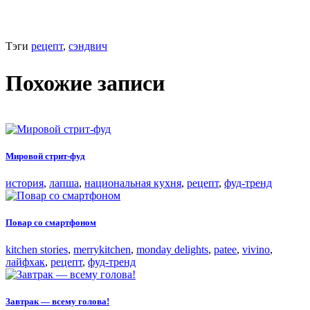
Тэги
рецепт
,
сэндвич
Похожие записи
Мировой стрит-фуд
история
,
лапша
,
национальная кухня
,
рецепт
,
фуд-тренд
Повар со смартфоном
kitchen stories
,
merrykitchen
,
monday delights
,
patee
,
vivino
,
лайфхак
,
рецепт
,
фуд-тренд
Завтрак — всему голова!