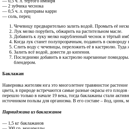
— 0,5 ч. л. тёртого имбиря
— 2 зубчика чеснока
— 0,5 ч. л. приправы карри
— соль, перец
Чечевицу предварительно залить водой. Промыть её неско
Лук мелко порубить, обжарить на растительном масле.
Добавить к луку мелко нарубленный чеснок и тёртый имб
Когда лук станет полупрозрачным, подавить в сковороду 
Слить воду с чечевицы, переложить её в кастрюлю. Туда 
Залить всё водой, довести до кипения.
Последними добавить в кастрюлю нарезанные помидоры. 
блендером.
Баклажан
Наверняка жителям юга это многолетнее травянистое растение 
цвета, в природе встречаются самые разные окрасы его плодов
перешло только в начале 19 века, тогда баклажаны стали актив
источником пользы для организма. В его составе – йод, цинк, мед
Пармиджана из баклажанов
— 1,5 кг баклажанов
— 300 гр. моцареллы