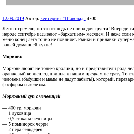
12.09.2019
Автор:
кейтеринг "Шоколад"
4700
Лето отгремело, но это отнюдь не повод для грусти! Впереди с
народе сентябрь называют «бархатным» месяцем. И даже если 
меню конец лета точно не повлияет. Рынки и прилавки суперм
вашей домашней кухне!
Морковь
Морковь любят не только кролики, но и представители рода че
оранжевый корнеплод пришла к нашим предкам не сразу. То глав
человека (бабушки и мамы не дадут забыть!), который, перевар
фосфором и железом.
Морковный суп с чечевицей
— 400 гр. моркови
— 1 луковица
— 0,5 стакана чечевицы
— 5 помидорок черри
— 2 пера сельдерея