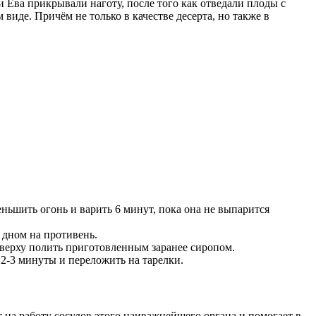
и Ева прикрывали наготу, после того как отведали плоды с
виде. Причём не только в качестве десерта, но также в
ьшить огонь и варить 6 минут, пока она не выпарится
ь дном на противень.
сверху полить приготовленным заранее сиропом.
 2-3 минуты и переложить на тарелки.
т на работу сосудов этого наиважнейшего органа и помогает в