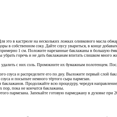
ля это в кастрюле на нескольких ложках оливкового масла обжа
ры в собственном соку. Дайте соусу увариться, в конце добавьт
примерно 1 см. Положите нарезанные баклажаны в большую ёмк
бы убрать горечь и не дать баклажанам впитать слишком много 
 удалить с них соль. Промокните их бумажным полотенцем. Пос
ого соуса и распределите его по дну. Выложите первый слой бак
 соуса и посыпьте немного тёртого сыра пармезан.
 баклажанов. Продолжайте всю процедуру, чередуя направление 
х пор, пока не кончатся баклажаны.
ртого пармезана. Запекайте готовую пармеджану в духовке при 2