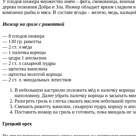
У плодов инжира множество имён – фига, смоковница, винная я
дерева познания Добра и Зла. Инжир обладает ярким сладким вк
компании рыбы и мяса. В составе ягоды – железо, медь, кальци
Инжир на гриле с рикоттой
— 8 плодов инжира
— 130 гр. рикотты
— 2 ст. л мёда
— 1 палочка корицы
— цедра 1 апельсина
— 2 ст. л сахарной пудры
— щепотка ванилина
— щепотка молотой корицы
— 2 ст. л. миндальных лепестков
В небольшую кастрюлю положить мёд и палочку корицы и 
наполовину. Далее убрать палочку корицы и засыпать ми
Разогреть гриль и слегка смазать маслом небольшой проти
Смешать рикотту, ванилин, сахарную пудру, корицу и ап
Поставить инжир на гриль и готовить, пока миндаль не з
Грецкий орех
Не зря половинки грецкого ореха похожи на очертания человеч