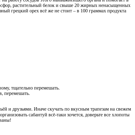
 фосфор, растительный белок и свыше 20 жирных ненасыщенных
зный грецкий орех всё же не стоит – в 100 граммах продукта
ному, тщательно перемешать.
в, перемешать.
ьёй и друзьями. Иначе скучать по вкусным трапезам на свежем
рганизовать сабантуй всё-таки хочется, доверьте все хлопоты
ваны!