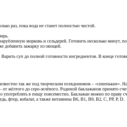
лько раз, пока вода не станет полностью чистой.
ирь.
нарубленную морковь и сельдерей. Готовить несколько минут, п
же добавить зажарку из овощей.
Варить суп до полной готовности ингредиентов. В конце готов
известно так же под творческим псевдонимом – «синенькие». На
 – от жёлтого до серо-зелёного. Родиной баклажанов принято сч
но употреблять в пищу повсеместно. Баклажан можно по праву сч
ь, фтор, кобальт, а также витамины B6, В1, B9, В2, С, PP, Р, D.