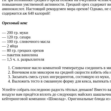
повышении умственной активности. Грецкий орех содержит вит
аминокислот. Настоящий рекордсмен мира орехов! Однако, не ст
содержится аж 640 калорий!
Ореховый кекс
— 200 гр. муки
— 120 гр. сахара
— 100 гр. сливочного масла
— 2 яйца
— 80 гр. грецких орехов
— пакетик ванилина
— 1,5 ч. л. разрыхлителя
Сливочное масло комнатной температуры соединить в мис
Венчиком или миксером на средней скорости взбить оба 
Засыпать смесь сухих ингредиентов, состоящую из муки, 
Выложить тесто в смазанную форму для кекса, выпекать п
Успейте собрать последнюю радость тёплых деньков! Вместо ва
воздухе вам придётся вплоть до следующих майских шашлычных 
кейтеринговой компании «Шоколад». Оригинальные блюда из с