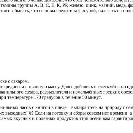
амины группы А, В, С, Е, К, РР, железо, цинк, магний, медь,
оит забывать, что если вы следите за фигурой, налегать на поле
ке с сахаром.
ингредиента в пышную массу. Далее добавить в смесь яйца по од
ванильного сахара, разрыхлителя и измельчённых грецких орехо
ри температуре 170 градусов в течение 50 минут.
нильных часов с книгой в пледе – выбирайтесь на природу с сем
выходных! 😉 Если на готовку и сборы совсем нет времени, а о
амых вкусных и полезных продуктов этой осени вам гарантиро