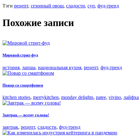
Тэги
рецепт
,
сезонный овощ
,
сладости
,
суп
,
фуд-тренд
Похожие записи
Мировой стрит-фуд
история
,
лапша
,
национальная кухня
,
рецепт
,
фуд-тренд
Повар со смартфоном
kitchen stories
,
merrykitchen
,
monday delights
,
patee
,
vivino
,
лайфха
Завтрак — всему голова!
завтрак
,
рецепт
,
сладости
,
фуд-тренд