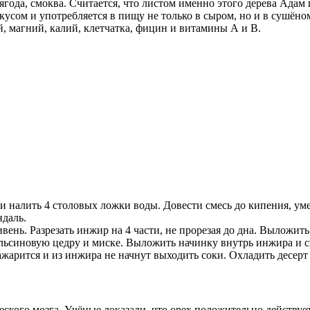
года, смоква. Считается, что листом именно этого дерева Адам 
усом и употребляется в пищу не только в сыром, но и в сушёном 
й, магний, калий, клетчатка, фицин и витамины А и В.
налить 4 столовых ложки воды. Довести смесь до кипения, умен
ндаль.
вень. Разрезать инжир на 4 части, не прорезая до дна. Выложит
ельсиновую цедру и миске. Выложить начинку внутрь инжира и 
ажарится и из инжира не начнут выходить соки. Охладить десерт
еского мозга. Учёные доказали, что орех положительно действуе