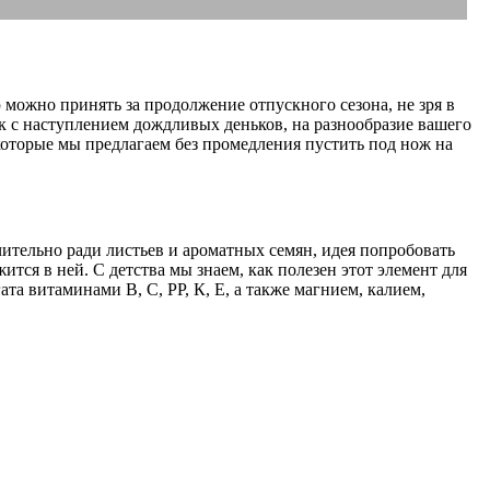
ю можно принять за продолжение отпускного сезона, не зря в
к с наступлением дождливых деньков, на разнообразие вашего
которые мы предлагаем без промедления пустить под нож на
ительно ради листьев и ароматных семян, идея попробовать
тся в ней. С детства мы знаем, как полезен этот элемент для
та витаминами В, С, РР, К, Е, а также магнием, калием,