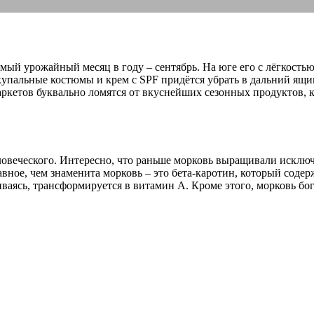
амый урожайный месяц в году – сентябрь. На юге его с лёгкость
купальные костюмы и крем с SPF придётся убрать в дальний ящи
аркетов буквально ломятся от вкуснейших сезонных продуктов, 
ловеческого. Интересно, что раньше морковь выращивали исключ
ное, чем знаменита морковь – это бета-каротин, который содержи
иваясь, трансформируется в витамин А. Кроме этого, морковь бога