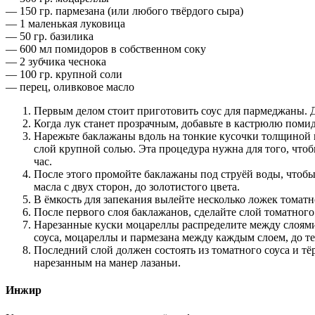
— 150 гр. пармезана (или любого твёрдого сыра)
— 1 маленькая луковица
— 50 гр. базилика
— 600 мл помидоров в собственном соку
— 2 зубчика чеснока
— 100 гр. крупной соли
— перец, оливковое масло
Первым делом стоит приготовить соус для пармеджаны. Д
Когда лук станет прозрачным, добавьте в кастрюлю помидо
Нарежьте баклажаны вдоль на тонкие кусочки толщиной 
слой крупной солью. Эта процедура нужна для того, что
час.
После этого промойте баклажаны под струёй воды, чтобы
масла с двух сторон, до золотистого цвета.
В ёмкость для запекания вылейте несколько ложек томатн
После первого слоя баклажанов, сделайте слой томатного
Нарезанные куски моцареллы распределите между слоями
соуса, моцареллы и пармезана между каждым слоем, до те
Последний слой должен состоять из томатного соуса и тё
нарезанным на манер лазаньи.
Инжир