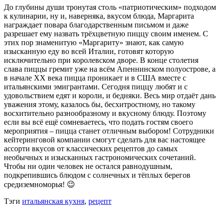
До глубины души тронутая столь «патриотическим» подходом
к кулинарии, ну и, наверняка, вкусом блюда, Маргарита
награждает повара благодарственным письмом и даже
разрешает ему назвать трёхцветную пиццу своим именем. С
этих пор знаменитую «Маргариту» знают, как самую
изысканную еду во всей Италии, готовят которую
исключительно при королевском дворе. В конце столетия
слава пиццы гремит уже на всём Апеннинском полуострове, а
в начале XX века пицца проникает и в США вместе с
итальянскими эмигрантами. Сегодня пиццу любят и с
удовольствием едят и короли, и бедняки. Весь мир отдаёт дань
уважения этому, казалось бы, бесхитростному, но такому
восхитительно разнообразному и вкусному блюду. Поэтому
если вы всё ещё сомневаетесь, что подать гостям своего
мероприятия – пицца станет отличным выбором! Сотрудники
кейтеринговой компании смогут сделать для вас настоящее
ассорти вкусов от классических рецептов до самых
необычных и изысканных гастрономических сочетаний.
Чтобы ни один человек не остался равнодушным,
подкрепившись блюдом с солнечных и тёплых берегов
средиземноморья! 😉
Тэги
итальянская кухня
,
рецепт