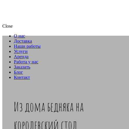
Close
О нас
Доставка
Наши работы
Услуги
Аренда
Работа у нас
Заказать
Блог
Контакт
Из дома бедняка на
королевский стол