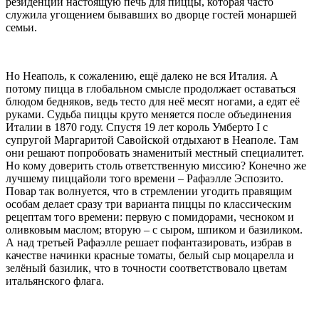
резиденции настоящую печь для пиццы, которая часто
служила угощением бывавших во дворце гостей монаршей
семьи.
Но Неаполь, к сожалению, ещё далеко не вся Италия. А
потому пицца в глобальном смысле продолжает оставаться
блюдом бедняков, ведь тесто для неё месят ногами, а едят её
руками. Судьба пиццы круто меняется после объединения
Италии в 1870 году. Спустя 19 лет король Умберто I с
супругой Маргаритой Савойской отдыхают в Неаполе. Там
они решают попробовать знаменитый местный специалитет.
Но кому доверить столь ответственную миссию? Конечно же
лучшему пиццайоли того времени – Рафаэлле Эспозито.
Повар так волнуется, что в стремлении угодить правящим
особам делает сразу три варианта пиццы по классическим
рецептам того времени: первую с помидорами, чесноком и
оливковым маслом; вторую – с сыром, шпиком и базиликом.
А над третьей Рафаэлле решает пофантазировать, избрав в
качестве начинки красные томаты, белый сыр моцарелла и
зелёный базилик, что в точности соответствовало цветам
итальянского флага.