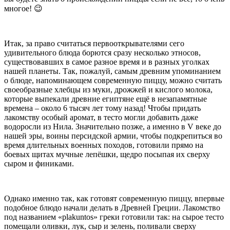
многое! 😉
Итак, за право считаться первооткрывателями сего
удивительного блюда борются сразу несколько этносов,
существовавших в самое разное время и в разных уголках
нашей планеты. Так, пожалуй, самым древним упоминанием
о блюде, напоминающем современную пиццу, можно считать
своеобразные хлебцы из муки, дрожжей и кислого молока,
которые выпекали древние египтяне ещё в незапамятные
времена – около 6 тысяч лет тому назад! Чтобы придать
лакомству особый аромат, в тесто могли добавить даже
водоросли из Нила. Значительно позже, а именно в V веке до
нашей эры, воины персидской армии, чтобы подкрепиться во
время длительных военных походов, готовили прямо на
боевых щитах мучные лепёшки, щедро посыпая их сверху
сыром и финиками.
Однако именно так, как готовят современную пиццу, впервые
подобное блюдо начали делать в Древней Греции. Лакомство
под названием «plakuntos» греки готовили так: на сырое тесто
помещали оливки, лук, сыр и зелень, поливали сверху