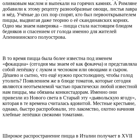
оливковым маслом и выпекали на горячих камнях. А Римляне
добавили к этому рецепту разнообразные овощи, листья лавра
и мёд. Учёные до сих пор спорят, кто был первооткрывателем
пиццы, выдвигая даже теорию о её скандинавских корнях.
Одно мы знаем наверняка – пицца стала настоящим блюдом
бедняков и спасением от голода именно для жителей
Апенниинского полуострова.
В то время пицца была более известна под именем
«фокацциа» (сегодня мы знаем её как фокачча) и представляла
собой лепёшку с луком и чесноком или овощами и сыром.
Дёшево и сытно, что ещё нужно простолюдину, чтобы голод
утолить? Появлением же в блюде томатов, которые сегодня
являются неотъемлемой частью практически любой известной
нам пиццы, мы обязаны конкистадорам. Именно они
привезли из Нового света в Старый эту «дьявольскую ягоду»,
которая в те времена считалась ядовитой. Местные крестьяне,
однако, быстро распробовали, это лакомство, охотно начиняя
хлебные лепёшки свежими томатами.
Широкое распространение пицца в Италии получает в XVII