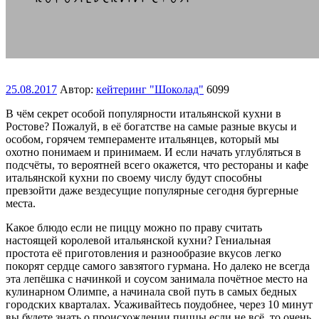
25.08.2017
Автор:
кейтеринг "Шоколад"
6099
В чём секрет особой популярности итальянской кухни в
Ростове? Пожалуй, в её богатстве на самые разные вкусы и
особом, горячем темпераменте итальянцев, который мы
охотно понимаем и принимаем. И если начать углубляться в
подсчёты, то вероятней всего окажется, что рестораны и кафе
итальянской кухни по своему числу будут способны
превзойти даже вездесущие популярные сегодня бургерные
места.
Какое блюдо если не пиццу можно по праву считать
настоящей королевой итальянской кухни? Гениальная
простота её приготовления и разнообразие вкусов легко
покорят сердце самого завзятого гурмана. Но далеко не всегда
эта лепёшка с начинкой и соусом занимала почётное место на
кулинарном Олимпе, а начинала свой путь в самых бедных
городских кварталах. Усаживайтесь поудобнее, через 10 минут
вы будете знать о происхождении пиццы если не всё, то очень