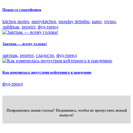
Повар со смартфоном
kitchen stories
,
merrykitchen
,
monday delights
,
patee
,
vivino
,
лайфхак
,
рецепт
,
фуд-тренд
Завтрак — всему голова!
завтрак
,
рецепт
,
сладости
,
фуд-тренд
Как изменилась индустрия кейтеринга в пандемию
фуд-тренд
Понравились наши статьи? Подпишись, чтобы не пропустить новый
выпуск!