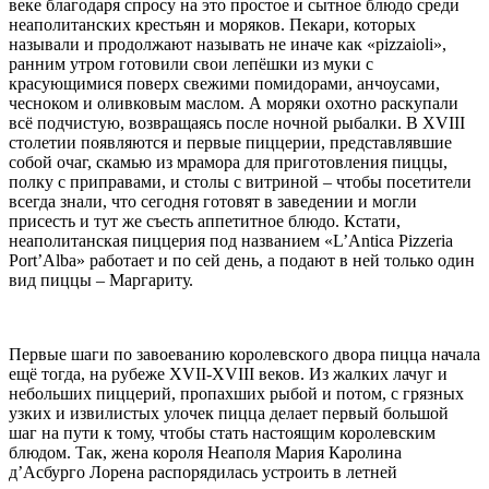
веке благодаря спросу на это простое и сытное блюдо среди
неаполитанских крестьян и моряков. Пекари, которых
называли и продолжают называть не иначе как «pizzaioli»,
ранним утром готовили свои лепёшки из муки с
красующимися поверх свежими помидорами, анчоусами,
чесноком и оливковым маслом. А моряки охотно раскупали
всё подчистую, возвращаясь после ночной рыбалки. В XVIII
столетии появляются и первые пиццерии, представлявшие
собой очаг, скамью из мрамора для приготовления пиццы,
полку с приправами, и столы с витриной – чтобы посетители
всегда знали, что сегодня готовят в заведении и могли
присесть и тут же съесть аппетитное блюдо. Кстати,
неаполитанская пиццерия под названием «L’Antica Pizzeria
Port’Alba» работает и по сей день, а подают в ней только один
вид пиццы – Маргариту.
Первые шаги по завоеванию королевского двора пицца начала
ещё тогда, на рубеже XVII-XVIII веков. Из жалких лачуг и
небольших пиццерий, пропахших рыбой и потом, с грязных
узких и извилистых улочек пицца делает первый большой
шаг на пути к тому, чтобы стать настоящим королевским
блюдом. Так, жена короля Неаполя Мария Каролина
д’Асбурго Лорена распорядилась устроить в летней