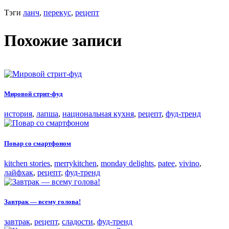
Тэги
ланч
,
перекус
,
рецепт
Похожие записи
Мировой стрит-фуд
история
,
лапша
,
национальная кухня
,
рецепт
,
фуд-тренд
Повар со смартфоном
kitchen stories
,
merrykitchen
,
monday delights
,
patee
,
vivino
,
лайфхак
,
рецепт
,
фуд-тренд
Завтрак — всему голова!
завтрак
,
рецепт
,
сладости
,
фуд-тренд