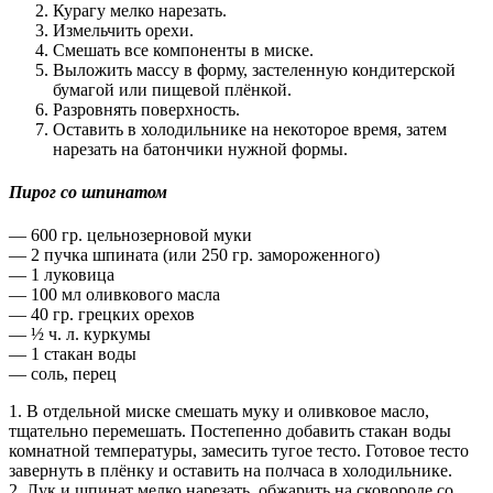
Курагу мелко нарезать.
Измельчить орехи.
Смешать все компоненты в миске.
Выложить массу в форму, застеленную кондитерской
бумагой или пищевой плёнкой.
Разровнять поверхность.
Оставить в холодильнике на некоторое время, затем
нарезать на батончики нужной формы.
Пирог со шпинатом
— 600 гр. цельнозерновой муки
— 2 пучка шпината (или 250 гр. замороженного)
— 1 луковица
— 100 мл оливкового масла
— 40 гр. грецких орехов
— ½ ч. л. куркумы
— 1 стакан воды
— соль, перец
1. В отдельной миске смешать муку и оливковое масло,
тщательно перемешать. Постепенно добавить стакан воды
комнатной температуры, замесить тугое тесто. Готовое тесто
завернуть в плёнку и оставить на полчаса в холодильнике.
2. Лук и шпинат мелко нарезать, обжарить на сковороде со