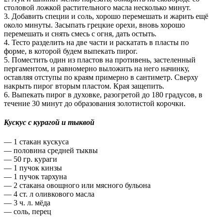
столовой ложкой растительного масла несколько минут.
3. Добавить специи и соль, хорошо перемешать и жарить ещё
около минуты. Засыпать грецкие орехи, вновь хорошо
перемешать и снять смесь с огня, дать остыть.
4. Тесто разделить на две части и раскатать в пласты по
форме, в которой будем выпекать пирог.
5. Поместить один из пластов на противень, застеленный
пергаментом, и равномерно выложить на него начинку,
оставляя отступы по краям примерно в сантиметр. Сверху
накрыть пирог вторым пластом. Края защепить.
6. Выпекать пирог в духовке, разогретой до 180 градусов, в
течение 30 минут до образования золотистой корочки.
Кускус с курагой и тыквой
— 1 стакан кускуса
— половина средней тыквы
— 50 гр. кураги
— 1 пучок кинзы
— 1 пучок тархуна
— 2 стакана овощного или мясного бульона
— 4 ст. л оливкового масла
— 3 ч. л. мёда
— соль, перец