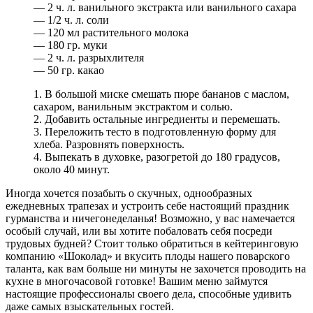
— 2 ч. л. ванильного экстракта или ванильного сахара
— 1/2 ч. л. соли
— 120 мл растительного молока
— 180 гр. муки
— 2 ч. л. разрыхлителя
— 50 гр. какао
1. В большой миске смешать пюре бананов с маслом,
сахаром, ванильным экстрактом и солью.
2. Добавить остальные ингредиенты и перемешать.
3. Переложить тесто в подготовленную форму для
хлеба. Разровнять поверхность.
4. Выпекать в духовке, разогретой до 180 градусов,
около 40 минут.
Иногда хочется позабыть о скучных, однообразных
ежедневных трапезах и устроить себе настоящий праздник
гурманства и ничегонеделанья! Возможно, у вас намечается
особый случай, или вы хотите побаловать себя посреди
трудовых будней? Стоит только обратиться в кейтеринговую
компанию «Шоколад» и вкусить плоды нашего поварского
таланта, как вам больше ни минуты не захочется проводить на
кухне в многочасовой готовке! Вашим меню займутся
настоящие профессионалы своего дела, способные удивить
даже самых взыскательных гостей.