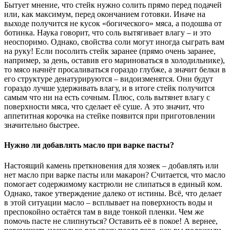
Бытует мнение, что стейк нужно солить прямо перед подачей
или, как максимум, перед окончанием готовки. Иначе на
выходе получится не кусок «богического» мяса, а подошва от
ботинка. Наука говорит, что соль вытягивает влагу – и это
неоспоримо. Однако, свойства соли могут иногда сыграть вам
на руку! Если посолить стейк заранее (прямо очень заранее,
например, за день, оставив его мариноваться в холодильнике),
то мясо начнёт просаливаться гораздо глубже, а значит белки в
его структуре денатурируются – видоизменятся. Они будут
гораздо лучше удерживать влагу, и в итоге стейк получится
самым что ни на есть сочным. Плюс, соль вытянет влагу с
поверхности мяса, что сделает её суше. А это значит, что
аппетитная корочка на стейке появится при приготовлении
значительно быстрее.
Нужно ли добавлять масло при варке пасты?
Настоящий камень преткновения для хозяек – добавлять или
нет масло при варке пасты или макарон? Считается, что масло
помогает содержимому кастрюли не слипаться в единый ком.
Однако, такое утверждение далеко от истины. Всё, что делает
в этой ситуации масло – всплывает на поверхность воды и
преспокойно остаётся там в виде тонкой пленки. Чем же
помочь пасте не слипнуться? Оставить её в покое! А вернее,