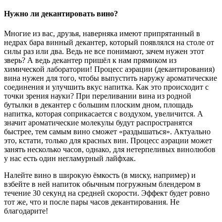
Нужно ли декантировать вино?
Многие из вас, друзья, наверняка имеют припрятанный в
недрах бара винный декантер, который появлялся на столе от
силы раз или два. Ведь не все понимают, зачем нужен этот
зверь? А ведь декантер пришёл к нам прямиком из
химической лаборатории! Процесс аэрации (декантирования)
вина нужен для того, чтобы выпустить наружу ароматические
соединения и улучшить вкус напитка. Как это происходит с
точки зрения науки? При переливании вина из родной
бутылки в декантер с большим плоским дном, площадь
напитка, которая соприкасается с воздухом, увеличится. А
значит ароматические молекулы будут распространятся
быстрее, тем самым вино сможет «раздышаться». Актуально
это, кстати, только для красных вин. Процесс аэрации может
занять несколько часов, однако, для нетерпеливых винолюбов
у нас есть один негламурный лайфхак.
Налейте вино в широкую ёмкость (в миску, например) и
взбейте в ней напиток обычным погружным блендером в
течение 30 секунд на средней скорости. Эффект будет ровно
тот же, что и после пары часов декантирования. Не
благодарите!