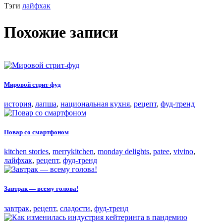
Тэги
лайфхак
Похожие записи
Мировой стрит-фуд
история
,
лапша
,
национальная кухня
,
рецепт
,
фуд-тренд
Повар со смартфоном
kitchen stories
,
merrykitchen
,
monday delights
,
patee
,
vivino
,
лайфхак
,
рецепт
,
фуд-тренд
Завтрак — всему голова!
завтрак
,
рецепт
,
сладости
,
фуд-тренд