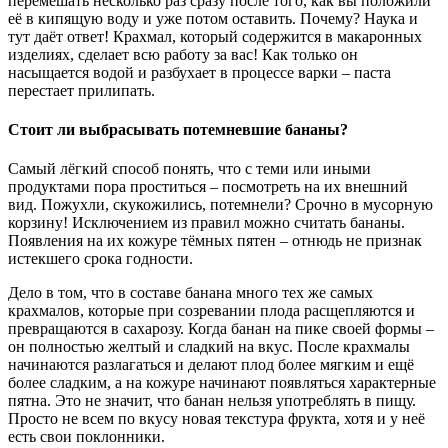
перемешать несколько раз сразу после того, как вы положили
её в кипящую воду и уже потом оставить. Почему? Наука и
тут даёт ответ! Крахмал, который содержится в макаронных
изделиях, сделает всю работу за вас! Как только он
насыщается водой и разбухает в процессе варки – паста
перестает прилипать.
Стоит ли выбрасывать потемневшие бананы?
Самый лёгкий способ понять, что с теми или иными
продуктами пора проститься – посмотреть на их внешний
вид. Пожухли, скукожились, потемнели? Срочно в мусорную
корзину! Исключением из правил можно считать бананы.
Появления на их кожуре тёмных пятен – отнюдь не признак
истекшего срока годности.
Дело в том, что в составе банана много тех же самых
крахмалов, которые при созревании плода расщепляются и
превращаются в сахарозу. Когда банан на пике своей формы –
он полностью желтый и сладкий на вкус. После крахмалы
начинаются разлагаться и делают плод более мягким и ещё
более сладким, а на кожуре начинают появляться характерные
пятна. Это не значит, что банан нельзя употреблять в пищу.
Просто не всем по вкусу новая текстура фрукта, хотя и у неё
есть свои поклонники.