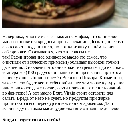
Наверняка, многие из вас знакомы с мифом, что оливковое
масло становится вредным при нагревании. Дескать, плеснуть
его в салат – куда ни шло, но вот картошку на нём жарить –
себе дороже. Оказывается, что это совсем не
так! Рафинированное оливковое масло (то самое, что
очистили от всяческих примесей) обладает высокой точкой
дымления. Это значит, что оно может нагреваться до высоких
температур (190 градусов и выше) и не превратить при этом
вашу кухню в Лондон времён Великого Пожара. Кроме того,
такое масло будет вести себя стабильнее чем то же кукурузное
или оливковое даже после десяти повторных использований
во фритюре! А вот масло Extra Virgin стоит оставить для
салата. Вреда от него не будет, но продукты при жарке
пропитаются его чересчур интенсивным ароматом. Да и
жарить еду на таком масле удовольствие отнюдь не дешёвое!
Когда следует солить стейк?