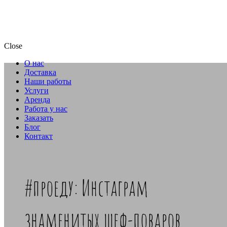
Close
О нас
Доставка
Наши работы
Услуги
Аренда
Работа у нас
Заказать
Блог
Контакт
#проеду: Инстаграм
знаменитых шеф-поваров