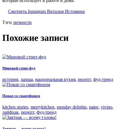
которые использует в работе и дома.
Смотреть Instagram Виталия Истомина
Тэги
личности
Похожие записи
Мировой стрит-фуд
история
,
лапша
,
национальная кухня
,
рецепт
,
фуд-тренд
Повар со смартфоном
kitchen stories
,
merrykitchen
,
monday delights
,
patee
,
vivino
,
лайфхак
,
рецепт
,
фуд-тренд
Завтрак — всему голова!